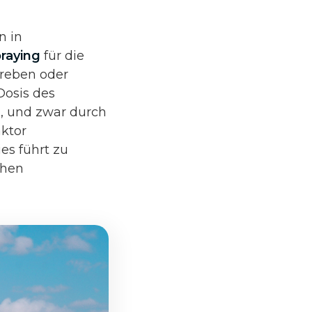
n in
raying
für die
nreben oder
Dosis des
, und zwar durch
aktor
es führt zu
chen