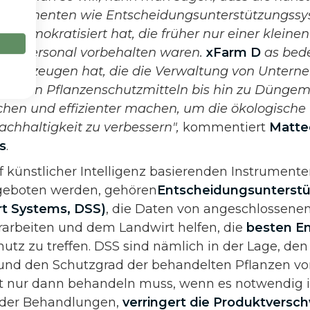
nstrumenten wie Entscheidungsunterstützungss
 demokratisiert hat, die früher nur einer kleine
tem Personal vorbehalten waren.
xFarm D
as bed
 Werkzeugen hat, die die Verwaltung von Unter
ln, von Pflanzenschutzmitteln bis hin zu Düngem
chen und effizienter machen, um die ökologische
achhaltigkeit zu verbessern",
kommentiert
Matte
s
.
 künstlicher Intelligenz basierenden Instrumente
geboten werden, gehören
Entscheidungsunterst
rt Systems, DSS)
, die Daten von angeschlossene
arbeiten und dem Landwirt helfen, die
besten E
utz zu treffen. DSS sind nämlich in der Lage, den
s und den Schutzgrad der behandelten Pflanzen vo
t nur dann behandeln muss, wenn es notwendig is
 der Behandlungen,
verringert die Produktvers