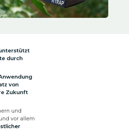
nterstützt
rte durch
.
e Anwendung
atz von
re Zukunft
mern und
 und vor allem
stlicher