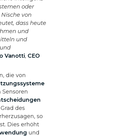
ystemen oder
n Nische von
eutet, dass heute
nehmen und
itteln und
 und
o Vanotti
,
CEO
n, die von
ützungssysteme
n Sensoren
ntscheidungen
 Grad des
rherzusagen, so
t. Dies erhöht
chwendung
und