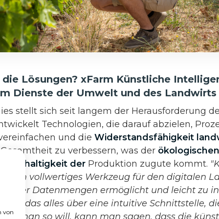
die Lösungen? xFarm Künstliche Intellige
im Dienste der Umwelt und des Landwirts
es stellt sich seit langem der Herausforderung de
ntwickelt Technologien, die darauf abzielen, Pro
vereinfachen und die
Widerstandsfähigkeit landw
r Gesamtheit zu verbessern, was der
ökologische
n
Nachhaltigkeit der
Produktion zugute kommt.
"
eute ein vollwertiges Werkzeug für den digitalen L
 großer Datenmengen ermöglicht und leicht zu in
, und das alles über eine intuitive Schnittstelle, di
n von
Wenn man so will, kann man sagen, dass die künstl