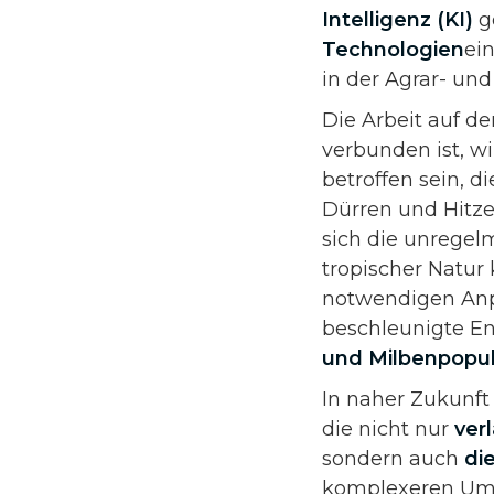
Intelligenz (KI)
g
Technologien
ei
in der Agrar- un
Die Arbeit auf d
verbunden ist, 
betroffen sein, d
Dürren und Hit
sich die unregel
tropischer Natur
notwendigen Anpa
beschleunigte E
und Milbenpopu
In naher Zukunft
die nicht nur
ver
sondern auch
di
komplexeren Umw