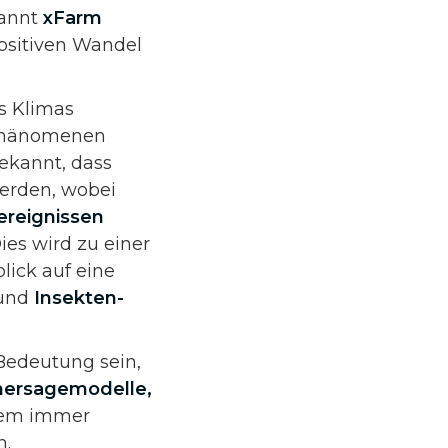
kannt
xFarm
positiven Wandel
s Klimas
 Phänomenen
bekannt, dass
rden, wobei
ereignissen
ies wird zu einer
ick auf eine
und
Insekten-
Bedeutung sein,
orhersagemodelle,
inem immer
en.