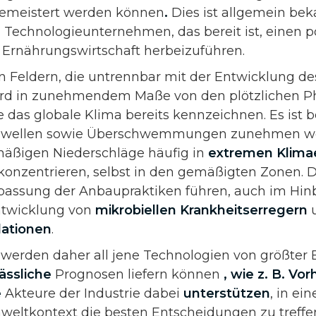
emeistert werden können
.
Dies ist allgemein be
n Technologieunternehmen, das bereit ist, einen 
d Ernährungswirtschaft herbeizuführen.
en Feldern, die untrennbar mit der Entwicklung de
wird in zunehmendem Maße von den plötzlichen
ie das globale Klima bereits kennzeichnen. Es ist 
zewellen sowie Überschwemmungen zunehmen we
mäßigen Niederschläge häufig in
extremen Klima
 konzentrieren, selbst in den gemäßigten Zonen. D
ssung der Anbaupraktiken führen, auch im Hinbl
ntwicklung von
mikrobiellen Krankheitserregern
lationen
.
 werden daher all jene Technologien von größter 
lässliche
Prognosen liefern können
, wie z. B. V
e
Akteure der Industrie dabei
unterstützen
, in e
eltkontext die besten Entscheidungen zu treff