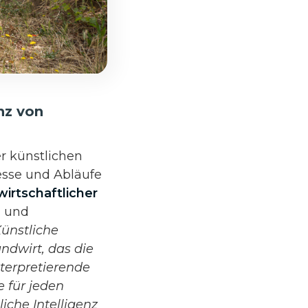
nz von
r künstlichen
zesse und Abläufe
irtschaftlicher
n
und
Künstliche
andwirt, das die
terpretierende
e für jeden
iche Intelligenz