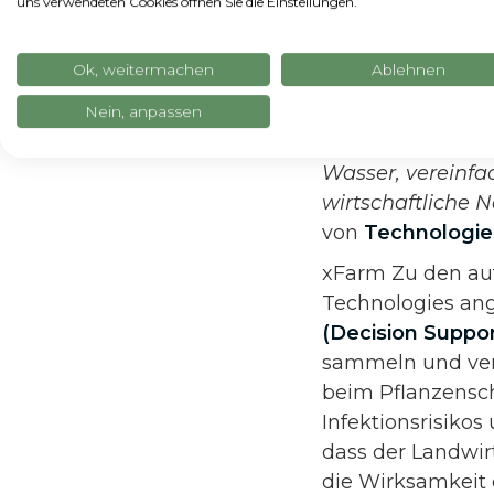
uns verwendeten Cookies öffnen Sie die Einstellungen.
den Zugang zu I
Prognosemodellen
Ok, weitermachen
Ablehnen
hochspezialisier
jeder Zugang zu
Nein, anpassen
Produktionsmitte
Wasser, vereinfa
wirtschaftliche N
von
Technologie
xFarm Zu den auf
Technologies an
(Decision Suppo
sammeln und ver
beim Pflanzensch
Infektionsrisiko
dass der Landwir
die Wirksamkeit