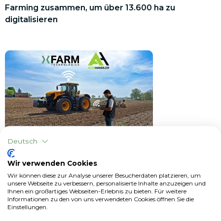
Farming zusammen, um über 13.600 ha zu
digitalisieren
Deutsch
Pressespiegel
Wir verwenden Cookies
Wir können diese zur Analyse unserer Besucherdaten platzieren, um
Maszyny z portfolio Agrihandlera w ramach
unsere Webseite zu verbessern, personalisierte Inhalte anzuzeigen und
Ihnen ein großartiges Webseiten-Erlebnis zu bieten. Für weitere
wsparcia dla rolnictwa 4.0 dzięki współpracy z
Informationen zu den von uns verwendeten Cookies öffnen Sie die
xFarm Technologies
Einstellungen.