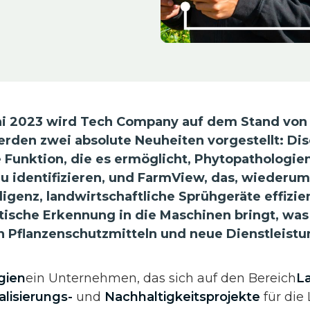
ni 2023 wird Tech Company auf dem Stand von
werden zwei absolute Neuheiten vorgestellt: Di
e Funktion, die es ermöglicht, Phytopathologie
zu identifizieren, und FarmView, das, wiederu
lligenz, landwirtschaftliche Sprühgeräte effizi
tische Erkennung in die Maschinen bringt, was 
 Pflanzenschutzmitteln und neue Dienstleist
gien
ein Unternehmen, das sich auf den Bereich
L
alisierungs-
und
Nachhaltigkeitsprojekte
für die 