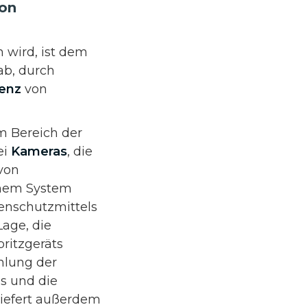
von
n wird, ist dem
 ab, durch
ienz
von
m Bereich der
ei
Kameras
, die
 von
inem System
zenschutzmittels
Lage, die
pritzgeräts
hlung der
s und die
liefert außerdem