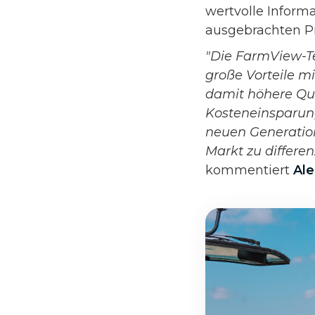
wertvolle Inform
ausgebrachten Pr
"Die FarmView-Te
große Vorteile m
damit höhere Qua
Kosteneinsparung
neuen Generation
Markt zu differe
kommentiert
Ale