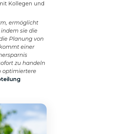
it Kollegen und
rm, ermöglicht
 indem sie die
 die Planung von
 kommt einer
nersparnis
sofort zu handeln
 optimiertere
bteilung