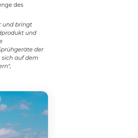
Menge des
 und bringt
ndprodukt und
e
Sprühgeräte der
 sich auf dem
rn",