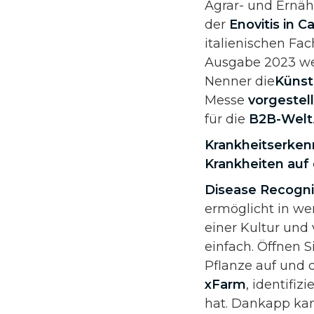
Agrar- und Ernähr
der
Enovitis in 
italienischen Fa
Ausgabe 2023 we
Nenner die
Künstl
Messe
vorgestel
für die
B2B-Welt
Krankheitserkenn
Krankheiten auf
Disease Recogni
ermöglicht in we
einer Kultur und
einfach. Öffnen 
Pflanze auf und 
xFarm
, identifiz
hat. Dankapp ka