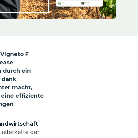
 Vigneto F
sease
n durch ein
m dank
enter macht,
eine effiziente
ungen
andwirtschaft
Lieferkette der