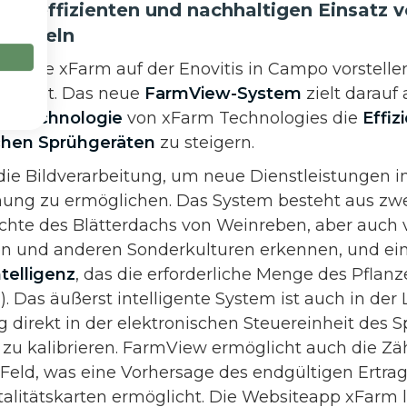
en effizienten und nachhaltigen Einsatz 
zmitteln
eit
, die xFarm auf der Enovitis in Campo vorstelle
idmet. Das neue
FarmView-System
zielt darauf
er Technologie
von xFarm Technologies die
Effiz
ichen Sprühgeräten
zu steigern.
ie Bildverarbeitung, um neue Dienstleistungen i
nung zu ermöglichen. Das System besteht aus zw
Dichte des Blätterdachs von Weinreben, aber auch
 und anderen Sonderkulturen erkennen, und e
ntelligenz
, das die erforderliche Menge des Pflan
). Das äußerst intelligente System ist auch in der 
 direkt in der elektronischen Steuereinheit des S
zu kalibrieren. FarmView ermöglicht auch die Zä
Feld, was eine Vorhersage des endgültigen Ertrag
italitätskarten ermöglicht. Die Websiteapp xFarm 