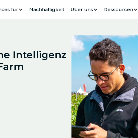
ices für
Nachhaltigkeit
Über uns
Ressourcen
he Intelligenz
xFarm