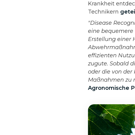
Krankheit entde
Technikern
gete
"Disease Recognit
eine bequemere K
Erstellung einer 
Abwehrmaßnahmen 
effizienten Nutz
zugute. Sobald d
oder die von der
Maßnahmen zu 
Agronomische Pr