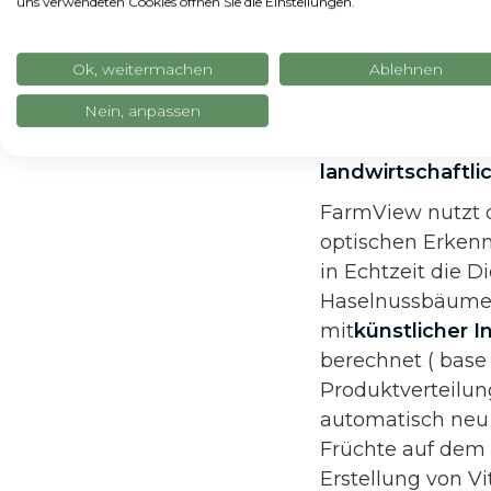
uns verwendeten Cookies öffnen Sie die Einstellungen.
FarmView für d
Pflanzenschut
Ok, weitermachen
Ablehnen
Die
zweite Neuh
B2B-Bereich
gew
Nein, anpassen
die
Integration d
landwirtschaftl
FarmView nutzt d
optischen Erken
in Echtzeit die 
Haselnussbäumen
mit
künstlicher I
berechnet ( base 
Produktverteilung
automatisch neu 
Früchte auf dem 
Erstellung von V