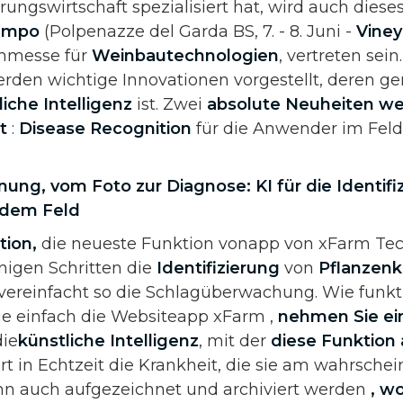
ungswirtschaft spezialisiert hat, wird auch diese
Campo
(Polpenazze del Garda BS, 7. - 8. Juni -
Viney
chmesse für
Weinbautechnologien
, vertreten sein
rden wichtige Innovationen vorgestellt, deren 
iche Intelligenz
ist. Zwei
absolute Neuheiten w
lt
:
Disease Recognition
für die Anwender im Fel
.
ung, vom Foto zur Diagnose: KI für die Identifi
 dem Feld
tion,
die neueste Funktion vonapp von xFarm Tec
nigen Schritten die
Identifizierung
von
Pflanzenk
 vereinfacht so die Schlagüberwachung. Wie funkt
Sie einfach die Websiteapp xFarm ,
nehmen Sie ei
die
künstliche Intelligenz
, mit der
diese Funktion 
iert in Echtzeit die Krankheit, die sie am wahrschei
nn auch aufgezeichnet und archiviert werden
, w