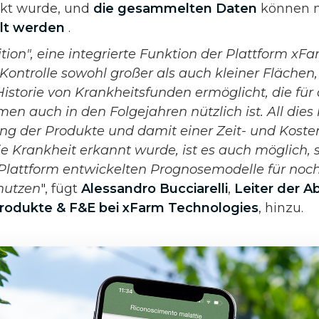
ckt wurde, und
die gesammelten Daten
können m
ilt werden
.
ion", eine integrierte Funktion der Plattform xFa
ontrolle sowohl großer als auch kleiner Flächen,
Historie von Krankheitsfunden ermöglicht, die für
auch in den Folgejahren nützlich ist. All dies
ung der Produkte und damit einer Zeit- und Koste
ie Krankheit erkannt wurde, ist es auch möglich, 
 Plattform entwickelten Prognosemodelle für noch
nutzen
", fügt
Alessandro Bucciarelli
,
Leiter der A
odukte & F&E bei xFarm Technologies
, hinzu.