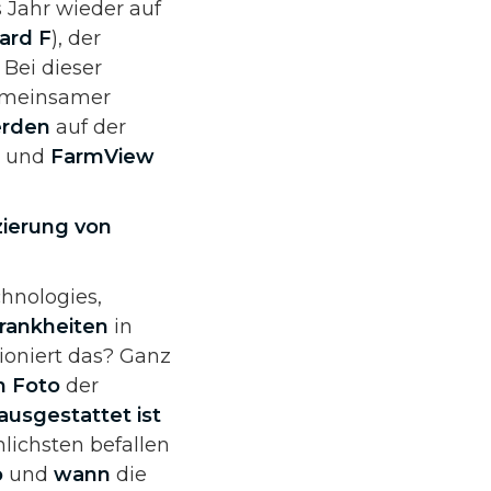
s Jahr wieder auf
ard F
), der
. Bei dieser
gemeinsamer
erden
auf der
d und
FarmView
zierung von
hnologies,
rankheiten
in
ioniert das? Ganz
n Foto
der
ausgestattet ist
nlichsten befallen
o
und
wann
die