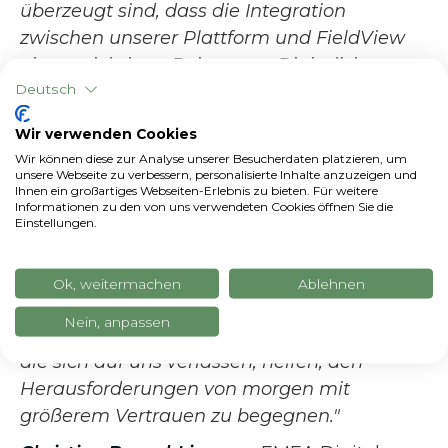
überzeugt sind, dass die Integration
zwischen unserer Plattform und FieldView
einen wichtigen Beitrag zur Digitalisierung
Deutsch
der Landwirtschaft leisten und die
landwirtschaftlichen Betriebe in diesen
Wir verwenden Cookies
beiden Ländern, die in einem der am
Wir können diese zur Analyse unserer Besucherdaten platzieren, um
stärksten von Klimawandel und
unsere Webseite zu verbessern, personalisierte Inhalte anzuzeigen und
Ihnen ein großartiges Webseiten-Erlebnis zu bieten. Für weitere
Energieschocks betroffenen Gebiete liegen,
Informationen zu den von uns verwendeten Cookies öffnen Sie die
Einstellungen.
noch effizienter, innovativer und
nachhaltiger machen
kann.
Die
Konnektivität zwischen xFarm und
Ok, weitermachen
Ablehnen
FieldView und der daraus resultierende
Nein, anpassen
Datenaustausch werden den Landwirten,
die sich auf uns verlassen, helfen, den
Herausforderungen von morgen mit
größerem Vertrauen zu begegnen."