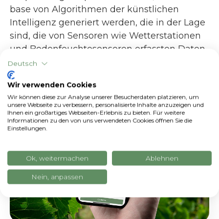
base von Algorithmen der künstlichen
Intelligenz generiert werden, die in der Lage
sind, die von Sensoren wie Wetterstationen
und Bodenfeuchtesensoren erfassten Daten
autonom zu interpretieren.
Deutsch
Wir verwenden Cookies
Wir können diese zur Analyse unserer Besucherdaten platzieren, um
unsere Webseite zu verbessern, personalisierte Inhalte anzuzeigen und
Ihnen ein großartiges Webseiten-Erlebnis zu bieten. Für weitere
Informationen zu den von uns verwendeten Cookies öffnen Sie die
Einstellungen.
Ok, weitermachen
Ablehnen
Nein, anpassen