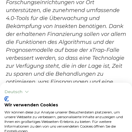
Forschungseinrichtungen vor Ort
unterstützen, die zunehmend umfassende
4.0-Tools für die Überwachung und
Bekämpfung von Insekten benötigen. Dank
der erhaltenen Finanzierung sollen vor allem
die Funktionen des Algorithmus und der
Prognosemodelle auf base der xTrap-Falle
verbessert werden, so dass eine Technologie
zur Verfügung steht, die in der Lage ist, Zeit
zu sparen und die Behandlungen zu
optimieren, was Einsparungen und eine
größere Nachhaltigkeit garantiert",
fügt
Deutsch
Martino Poretti, Leiter des Bereichs IoT und
Wir verwenden Cookies
Leiter des
xTrap-Projekts
, hinzu.
Wir können diese zur Analyse unserer Besucherdaten platzieren, um
xTrap ist in der Lage, Daten zu sammeln, die
unsere Webseite zu verbessern, personalisierte Inhalte anzuzeigen und
Ihnen ein großartiges Webseiten-Erlebnis zu bieten. Für weitere
es selbstständig an die Plattform xFarm
Informationen zu den von uns verwendeten Cookies öffnen Sie die
Einstellungen.