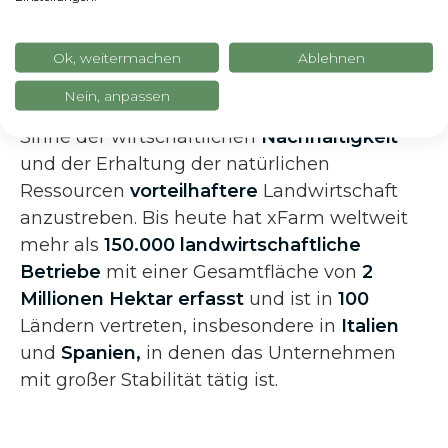
sendet und so zur Digitalisierung und
Effizienz von
landwirtschaftlichen
Betrieben und Lebensmittelketten
beiträgt.
Ok, weitermachen
Ablehnen
Das Ziel von xFarm Technologies ist es, eine
Nein, anpassen
zunehmend digitale, effiziente und damit im
Sinne der wirtschaftlichen
Nachhaltigkeit
und der Erhaltung der natürlichen
Ressourcen
vorteilhaftere
Landwirtschaft
anzustreben. Bis heute hat xFarm weltweit
mehr als
150.000 landwirtschaftliche
Betriebe
mit einer Gesamtfläche von
2
Millionen Hektar erfasst
und ist in
100
Ländern vertreten, insbesondere in
Italien
und
Spanien,
in denen das Unternehmen
mit großer Stabilität tätig ist.