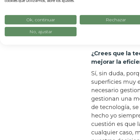
cookies que utilizamos, abre los ajustes.
cultivos importan
que la tecnologí
Ok, continuar
Rechazar
producción y expo
No, ajustar
la tecnología se 
de comunicación 
¿Crees que la t
mejorar la efici
Sí, sin duda, porq
superficies muy e
necesario gestion
gestionan una me
de tecnología, se
hecho yo siempre
cuestión es que 
cualquier caso, m