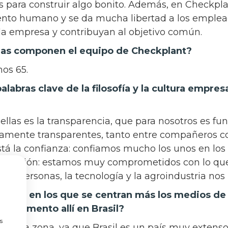
s para construir algo bonito. Además, en Checkpl
ento humano y se da mucha libertad a los emplea
 la empresa y contribuyan al objetivo común.
nas componen el equipo de Checkplant?
os 65.
alabras clave de la filosofía y la cultura empres
ellas es la transparencia, que para nosotros es f
mente transparentes, tanto entre compañeros c
stá la confianza: confiamos mucho los unos en los 
 la pasión: estamos muy comprometidos con lo qu
a las personas, la tecnología y la agroindustria no
 temas en los que se centran más los medios d
te momento allí en Brasil?
a
s
 de la zona, ya que Brasil es un país muy extenso