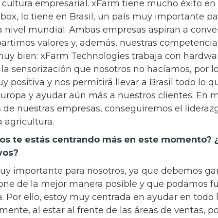
y cultura empresarial. xFarm tiene mucho éxito en
ox, lo tiene en Brasil, un país muy importante par
a nivel mundial. Ambas empresas aspiran a convert
rtimos valores y, además, nuestras competencia
y bien: xFarm Technologies trabaja con hardwar
 la sensorización que nosotros no hacíamos, por l
y positiva y nos permitirá llevar a Brasil todo lo 
ropa y ayudar aún más a nuestros clientes. En mi
 de nuestras empresas, conseguiremos el lideraz
a agricultura.
os te estás centrando más en este momento? ¿
ivos?
uy importante para nosotros, ya que debemos gar
ione de la mejor manera posible y que podamos 
 Por ello, estoy muy centrada en ayudar en todo l
mente, al estar al frente de las áreas de ventas, p