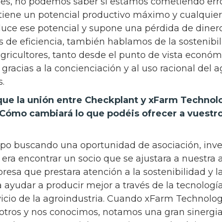
nes, no podemos saber si estamos cometiendo erro
tiene un potencial productivo máximo y cualquier
uce ese potencial y supone una pérdida de dinero.
de eficiencia, también hablamos de la sostenibil
agricultores, tanto desde el punto de vista econó
racias a la concienciación y al uso racional del a
s.
que la unión entre Checkplant y xFarm Technol
¿Cómo cambiará lo que podéis ofrecer a vuestro
o buscando una oportunidad de asociación, inver
 era encontrar un socio que se ajustara a nuestra a
resa que prestara atención a la sostenibilidad y la
 ayudar a producir mejor a través de la tecnología
vicio de la agroindustria. Cuando xFarm Technolo
otros y nos conocimos, notamos una gran sinergi