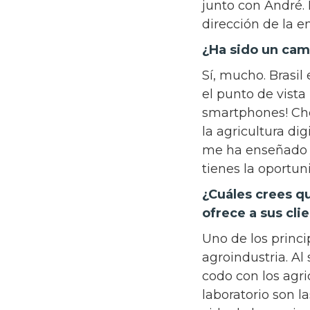
junto con André. 
dirección de la e
¿Ha sido un ca
Sí, mucho. Brasi
el punto de vist
smartphones! Che
la agricultura di
me ha enseñado m
tienes la oportu
¿Cuáles crees qu
ofrece a sus cli
Uno de los princi
agroindustria. Al
codo con los agri
laboratorio son l