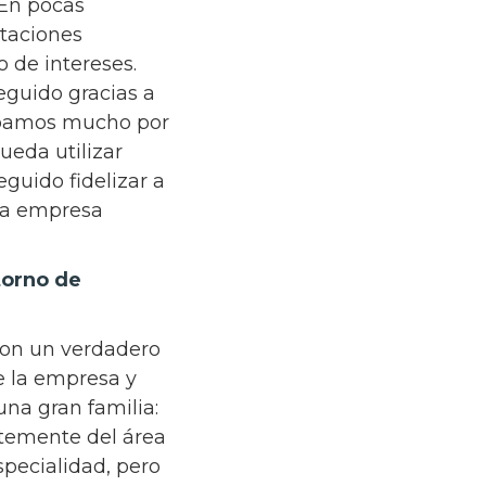
 En pocas
otaciones
o de intereses.
eguido gracias a
cupamos mucho por
ueda utilizar
guido fidelizar a
una empresa
torno de
con un verdadero
e la empresa y
na gran familia:
ntemente del área
specialidad, pero