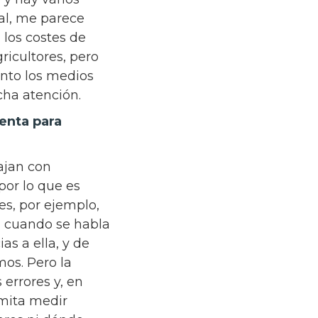
ral, me parece
 los costes de
ricultores, pero
anto los medios
cha atención.
enta para
bajan con
por lo que es
es, por ejemplo,
, cuando se habla
as a ella, y de
os. Pero la
errores y, en
rmita medir