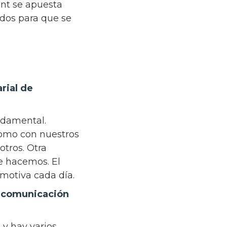
ant se apuesta
dos para que se
arial de
undamental.
omo con nuestros
otros. Otra
e hacemos. El
s motiva cada día.
e comunicación
 y hay varios