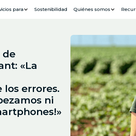
vicios para
Sostenibilidad
Quiénes somos
Recur
 de
nt: «La
 los errores.
pezamos ni
smartphones!»