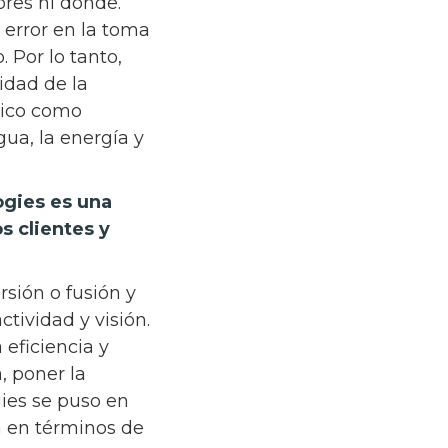
res ni dónde.
 error en la toma
 Por lo tanto,
idad de la
mico como
gua, la energía y
ogies es una
s clientes y
sión o fusión y
ctividad y visión.
 eficiencia y
, poner la
gies se puso en
a en términos de