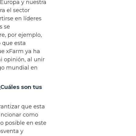
 Europa y nuestra
a el sector
irse en líderes
s se
e, por ejemplo,
o que esta
que xFarm ya ha
 opinión, al unir
go mundial en
Cuáles son tus
antizar que esta
funcionar como
o posible en este
osventa y