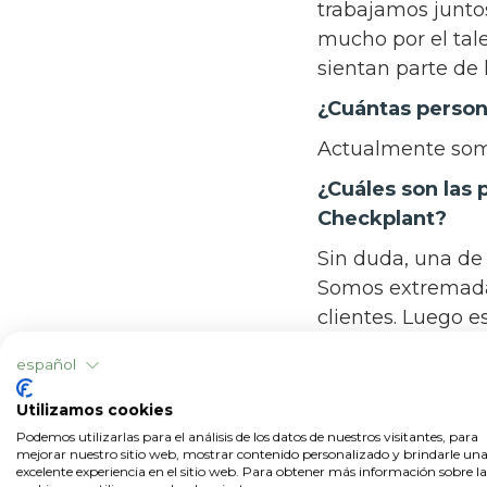
trabajamos junto
mucho por el tal
sientan parte de
¿Cuántas perso
Actualmente som
¿Cuáles son las p
Checkplant?
Sin duda, una de 
Somos extremada
clientes. Luego e
palabra clave es
español
objetivo de unir 
Utilizamos cookies
¿Cuáles son los
Podemos utilizarlas para el análisis de los datos de nuestros visitantes, para
del sector en es
mejorar nuestro sitio web, mostrar contenido personalizado y brindarle un
excelente experiencia en el sitio web. Para obtener más información sobre la
Depende en parte