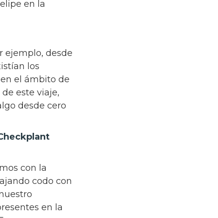
elipe en la
or ejemplo, desde
stían los
en el ámbito de
de este viaje,
algo desde cero
 Checkplant
emos con la
abajando codo con
 nuestro
presentes en la