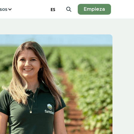
sos
Empieza
ES