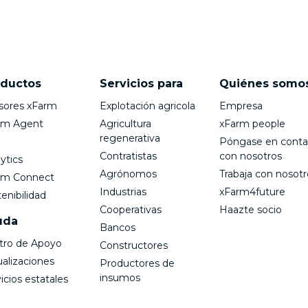
oductos
Servicios para
Quiénes somo
sores xFarm
Explotación agricola
Empresa
rm Agent
Agricultura
xFarm people
regenerativa
Póngase en conta
Contratistas
con nosotros
ytics
Agrónomos
Trabaja con nosotr
rm Connect
Industrias
xFarm4future
enibilidad
Cooperativas
Haazte socio
uda
Bancos
tro de Apoyo
Constructores
ualizaciones
Productores de
insumos
icios estatales