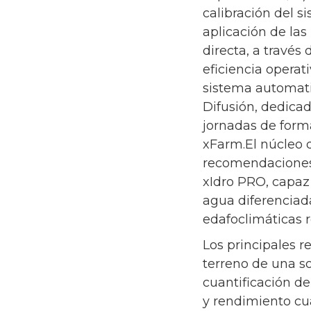
calibración del 
aplicación de las
directa, a través
eficiencia operat
sistema automati
Difusión, dedicad
jornadas de form
xFarm.El núcleo d
recomendaciones 
xIdro PRO, capaz 
agua diferenciada
edafoclimáticas re
Los principales r
terreno de una so
cuantificación de
y rendimiento cua