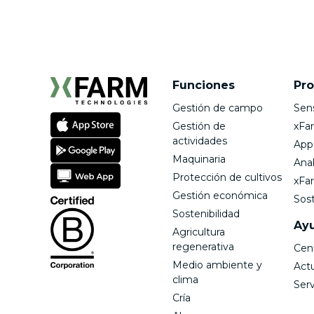
Funciones
Pr
Gestión de campo
Sen
Gestión de
xFa
actividades
App
Maquinaria
Anal
Protección de cultivos
xFa
Gestión económica
Sost
Sostenibilidad
Ay
Agricultura
regenerativa
Cen
Medio ambiente y
Act
clima
Serv
Cría