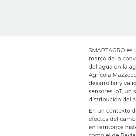
SMARTAGRO es un 
marco de la convo
del agua en la ag
Agrícola Mazzocc
desarrollar y val
sensores IoT, un 
distribución del 
En un contexto de
efectos del cambi
en territorios hi
como el de Pavía,