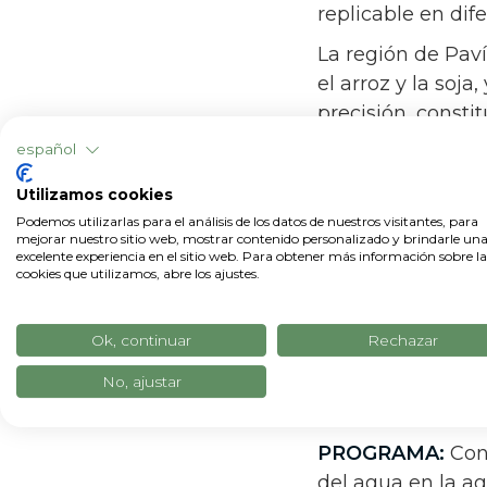
replicable en dif
La región de Pav
el arroz y la soja
precisión, consti
combinen product
español
hídricos.
Utilizamos cookies
Podemos utilizarlas para el análisis de los datos de nuestros visitantes, para
mejorar nuestro sitio web, mostrar contenido personalizado y brindarle un
excelente experiencia en el sitio web. Para obtener más información sobre la
cookies que utilizamos, abre los ajustes.
Ok, continuar
Rechazar
No, ajustar
DURACIÓN:
18 me
PROGRAMA:
Conv
del agua en la a