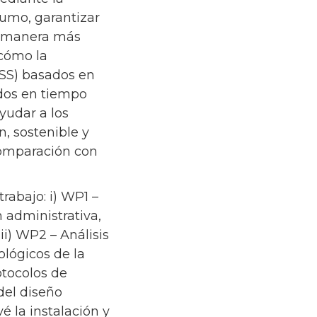
umo, garantizar
de manera más
cómo la
DSS) basados en
ados en tiempo
yudar a los
n, sostenible y
comparación con
rabajo: i) WP1 –
n administrativa,
ii) WP2 – Análisis
ológicos de la
otocolos de
del diseño
é la instalación y