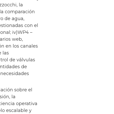
zocchi, la
y la comparación
ro de agua,
gestionadas con el
onal; iv)WP4 –
narios web,
n en los canales
 las
rol de válvulas
antidades de
s necesidades
ación sobre el
ión, la
ciencia operativa
elo escalable y