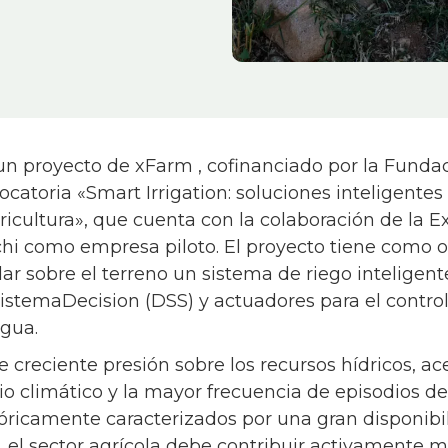
proyecto de xFarm , cofinanciado por la Fundac
catoria «Smart Irrigation: soluciones inteligentes 
ricultura», que cuenta con la colaboración de la E
hi como empresa piloto. El proyecto tiene como o
idar sobre el terreno un sistema de riego inteligen
sistemaDecision (DSS) y actuadores para el contro
agua.
 creciente presión sobre los recursos hídricos, ac
o climático y la mayor frecuencia de episodios de
stóricamente caracterizados por una gran disponib
 el sector agrícola debe contribuir activamente m