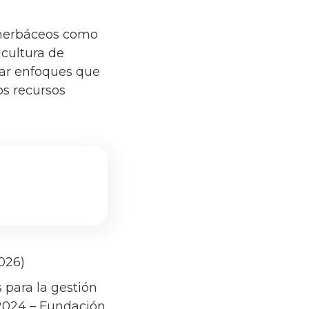
s herbáceos como
icultura de
dar enfoques que
os recursos
2026)
 para la gestión
_2024 – Fundación