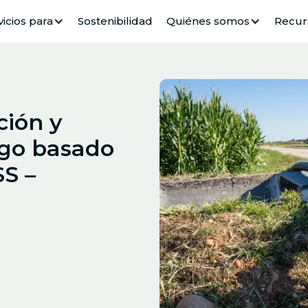
vicios para
Sostenibilidad
Quiénes somos
Recur
ción y
ego basado
SS –