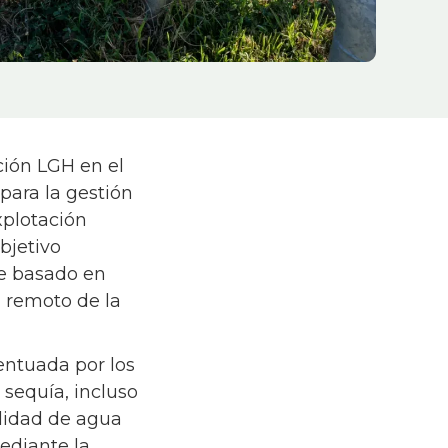
ión LGH en el
para la gestión
xplotación
bjetivo
te basado en
l remoto de la
entuada por los
 sequía, incluso
ilidad de agua
ediante la