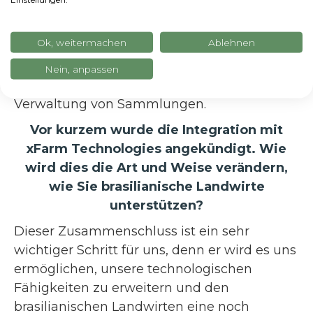
Woran arbeiten Sie im Moment?
Im vergangenen Jahr haben wir uns der
Ok, weitermachen
Ablehnen
Entwicklung einer neuen Anwendung und
eines neuen Planungstools gewidmet. Wir
Nein, anpassen
arbeiten auch an einem neuen Tool für die
Verwaltung von Sammlungen.
Vor kurzem wurde die Integration mit
xFarm Technologies angekündigt. Wie
wird dies die Art und Weise verändern,
wie Sie brasilianische Landwirte
unterstützen?
Dieser Zusammenschluss ist ein sehr
wichtiger Schritt für uns, denn er wird es uns
ermöglichen, unsere technologischen
Fähigkeiten zu erweitern und den
brasilianischen Landwirten eine noch