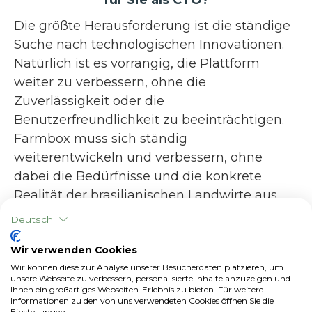
Die größte Herausforderung ist die ständige
Suche nach technologischen Innovationen.
Natürlich ist es vorrangig, die Plattform
weiter zu verbessern, ohne die
Zuverlässigkeit oder die
Benutzerfreundlichkeit zu beeinträchtigen.
Farmbox muss sich ständig
weiterentwickeln und verbessern, ohne
dabei die Bedürfnisse und die konkrete
Realität der brasilianischen Landwirte aus
den Augen zu verlieren, denn das ist es, was
Deutsch
uns so weit gebracht hat. Natürlich ist bei
dieser Art von Herausforderung Teamarbeit
Wir verwenden Cookies
Wir können diese zur Analyse unserer Besucherdaten platzieren, um
entscheidend; glücklicherweise haben wir
unsere Webseite zu verbessern, personalisierte Inhalte anzuzeigen und
bei Checkplant ein hervorragendes Team!
Ihnen ein großartiges Webseiten-Erlebnis zu bieten. Für weitere
Informationen zu den von uns verwendeten Cookies öffnen Sie die
Einstellungen.