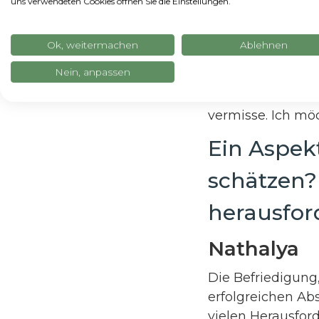
uns verwendeten Cookies öffnen Sie die Einstellungen.
hier zu leben. I
ich die richtigen
Ok, weitermachen
Ablehnen
Maria Clar
Nein, anpassen
Ich könnte nicht
vermisse. Ich mö
Ein Aspekt
schätzen?
herausfor
Nathalya
Die Befriedigung
erfolgreichen Abs
vielen Herausfo