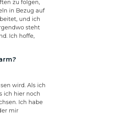
ften zu folgen,
eln in Bezug auf
beitet, und ich
irgendwo steht
d. Ich hoffe,
arm
?
en wird. Als ich
s ich hier noch
chsen. Ich habe
er mir