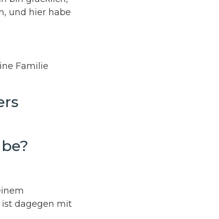
n, und hier habe
ine Familie
ers
abe?
 einem
s ist dagegen mit