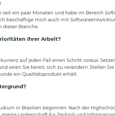
a
m
seit ein paar Monaten und habe im Bereich
Soft
 ich beschäftige mich auch mit
Softwareentwicklu
n dieser Branche.
ioritäten Ihrer Arbeit?
kurrenz auf jeden Fall einen Schritt voraus. Setze
nd seien Sie bereit, sich zu verändern. Stellen S
Kunde ein Qualitätsprodukt erhält.
ntergrund?
udium in Brasilien begonnen. Nach der Highschoo
h meine Leidenschaft für Technik und Information