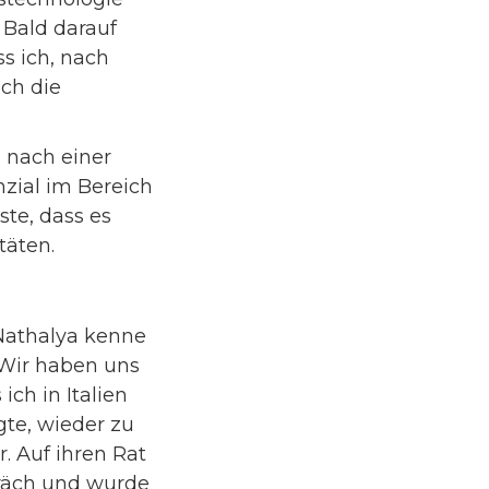
 Bald darauf
s ich, nach
ich die
d nach einer
nzial im Bereich
ste, dass es
täten.
 Nathalya kenne
 Wir haben uns
ich in Italien
te, wieder zu
r. Auf ihren Rat
präch und wurde