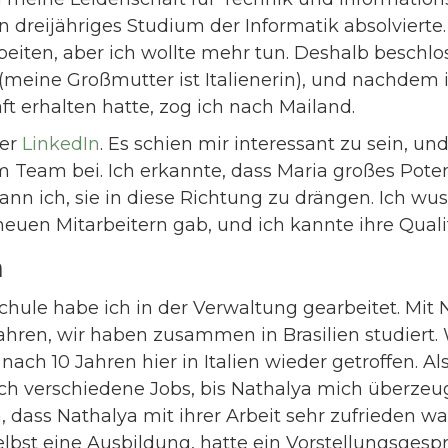
 dreijähriges Studium der Informatik absolvierte.
eiten, aber ich wollte mehr tun. Deshalb beschlos
 (meine Großmutter ist Italienerin), und nachdem 
t erhalten hatte, zog ich nach Mailand.
er
LinkedIn
. Es schien mir interessant zu sein, un
em Team bei. Ich erkannte, dass Maria großes Pote
gann ich, sie in diese Richtung zu drängen. Ich wus
neuen Mitarbeitern gab, und ich kannte ihre Quali
a
schule habe ich in der Verwaltung gearbeitet. Mit
Jahren, wir haben zusammen in Brasilien studiert.
ach 10 Jahren hier in Italien wieder getroffen. Als 
h verschiedene Jobs, bis Nathalya mich überzeug
h, dass Nathalya mit ihrer Arbeit sehr zufrieden wa
elbst eine Ausbildung, hatte ein Vorstellungsges