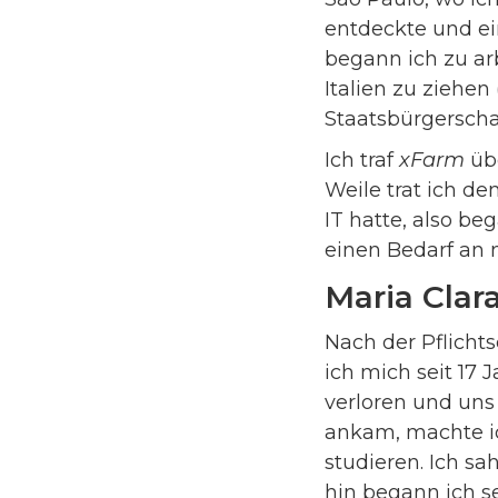
entdeckte und ein
begann ich zu arb
Italien zu ziehen
Staatsbürgerschaf
Ich traf
xFarm
üb
Weile trat ich d
IT hatte, also be
einen Bedarf an 
Maria Clar
Nach der Pflicht
ich mich seit 17 
verloren und uns n
ankam, machte ic
studieren. Ich sa
hin begann ich s