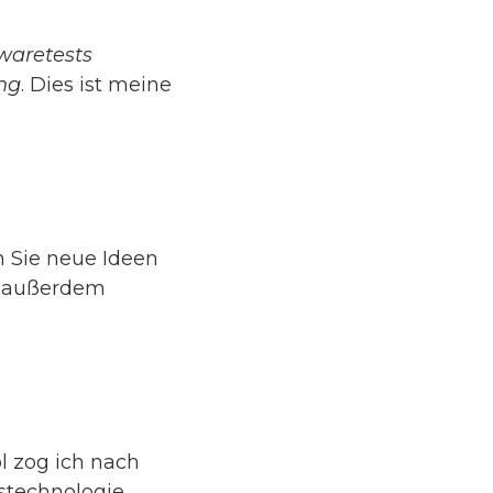
waretests
ng
. Dies ist meine
n Sie neue Ideen
ie außerdem
l zog ich nach
stechnologie