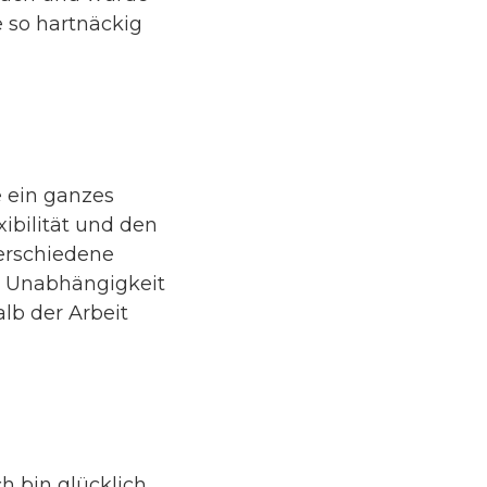
e so hartnäckig
e ein ganzes
xibilität und den
erschiedene
e Unabhängigkeit
alb der Arbeit
 bin glücklich,