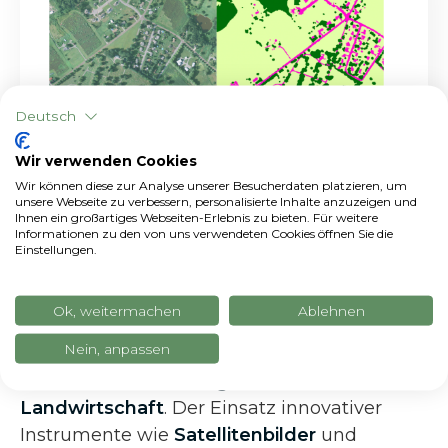
Deutsch
Wir verwenden Cookies
Wir können diese zur Analyse unserer Besucherdaten platzieren, um
unsere Webseite zu verbessern, personalisierte Inhalte anzuzeigen und
Ihnen ein großartiges Webseiten-Erlebnis zu bieten. Für weitere
Informationen zu den von uns verwendeten Cookies öffnen Sie die
Einstellungen.
Landnutzungskarte
Ok, weitermachen
Ablehnen
MRV soll Vertrauen schaffen
Nein, anpassen
Letztendlich ist
MRV
ein wichtiges
Instrument für die regenerative
Landwirtschaft
. Der Einsatz innovativer
Instrumente wie
Satellitenbilder
und