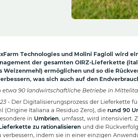
xFarm Technologies und Molini Fagioli wird ein
anagement der gesamten OIRZ-Lieferkette (ital
s Weizenmehl) ermöglichen und so die Rückve
verbessern, was sich auch auf den Endverbrauc
twa 90 landwirtschaftliche Betriebe in Mittelitali
023
- Der Digitalisierungsprozess der Lieferkette für
(Origine Italiana a Residuo Zero), die
rund 90 
sbesondere in
Umbrien
, umfasst, wird intensiviert. Zi
ieferkette zu rationalisieren
und die Rückverfolg
u verbessern, indem sie in einer einzigen Anwen