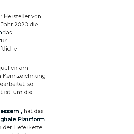
r Hersteller von
m Jahr 2020 die
n
das
ur
ftliche
quellen am
en Kennzeichnung
arbeitet, so
 ist, um die
bessern
,
hat das
igitale Plattform
 der Lieferkette