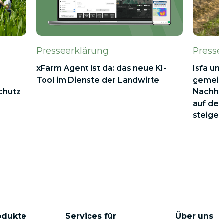
Presseerklärung
Press
xFarm Agent ist da: das neue KI-
Isfa u
Tool im Dienste der Landwirte
gemein
chutz
Nachh
auf de
steige
odukte
Services für
Über uns