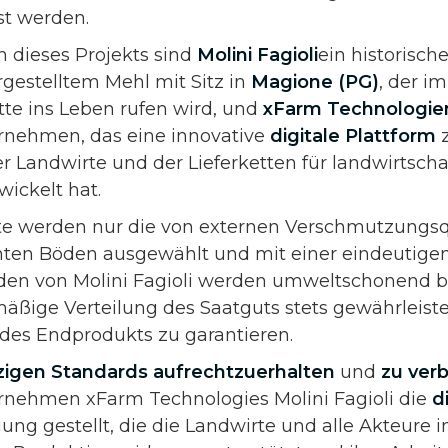
t werden.
n dieses Projekts sind
Molini Fagioli
ein historische
gestelltem Mehl mit Sitz in
Magione (PG)
, der i
tte ins Leben rufen wird, und
xFarm Technologie
rnehmen, das eine innovative
digitale Plattform
z
r Landwirte und der Lieferketten für landwirtscha
wickelt hat.
tte werden nur die von externen Verschmutzungs
rnten Böden ausgewählt und mit einer eindeutig
den von Molini Fagioli werden umweltschonend be
äßige Verteilung des Saatguts stets gewährleistet
 des Endprodukts zu garantieren.
zigen Standards
aufrechtzuerhalten
und
zu ver
rnehmen xFarm Technologies Molini Fagioli die
d
ung gestellt, die die Landwirte und alle Akteure in