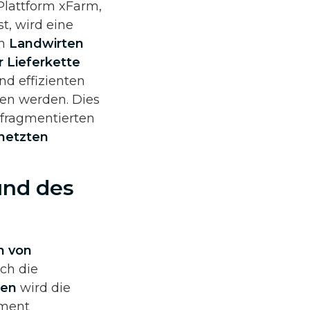
 Plattform xFarm,
t, wird eine
en
Landwirten
 Lieferkette
nd effizienten
ben werden. Dies
 fragmentierten
netzten
und des
n von
rch die
len
wird die
ement