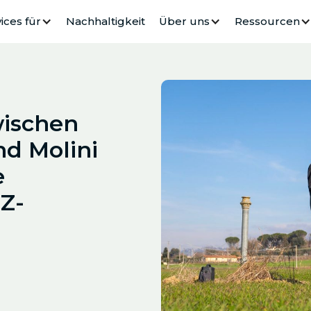
ices für
Nachhaltigkeit
Über uns
Ressourcen
wischen
d Molini
e
RZ-