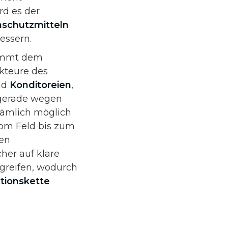
rd es der
nschutzmitteln
essern.
 kommt dem
Akteure des
nd
Konditoreien
,
, gerade wegen
 nämlich möglich
vom Feld bis zum
en
er auf klare
greifen, wodurch
tionskette