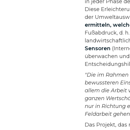
in jeder Phase de
Diese Erleichter
der Umweltauswi
ermitteln, welc
Fußabdruck, d. h.
landwirtschaftli
Sensoren
(Intern
überwachen und 
Entscheidungshi
"Die im Rahmen 
bewussteren Eins
allem die Arbeit 
ganzen Wertschö
nur in Richtung 
Feldarbeit gehe
Das Projekt, das