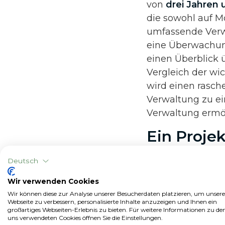
von
drei Jahren 
die sowohl auf M
umfassende Verw
eine Überwachun
einen Überblick 
Vergleich der wi
wird einen rasch
Verwaltung zu ei
Verwaltung ermö
Ein Proje
Sektors Ho
Deutsch
Die OIRZ-Lieferk
Wir verwenden Cookies
Pflanzenschutz
Wir können diese zur Analyse unserer Besucherdaten platzieren, um unsere
Webseite zu verbessern, personalisierte Inhalte anzuzeigen und Ihnen ein
Integration von
I
großartiges Webseiten-Erlebnis zu bieten. Für weitere Informationen zu de
uns verwendeten Cookies öffnen Sie die Einstellungen.
Plattform xFarm 