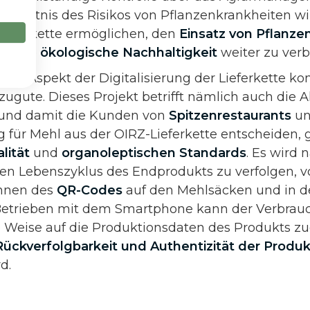
 Kenntnis des Risikos von Pflanzenkrankheiten wi
ieferkette ermöglichen, den
Einsatz von Pflanze
nd die
ökologische Nachhaltigkeit
weiter zu verb
tiver Aspekt der Digitalisierung der Lieferkette
zugute. Dieses Projekt betrifft nämlich auch die 
und damit die Kunden von
Spitzenrestaurants
u
ag für Mehl aus der OIRZ-Lieferkette entscheiden
lität
und
organoleptischen
Standards
. Es wird
en Lebenszyklus des Endprodukts zu verfolgen, 
annen des
QR-Codes
auf den Mehlsäcken und in d
etrieben mit dem Smartphone kann der Verbrauch
 Weise auf die Produktionsdaten des Produkts zu
ückverfolgbarkeit und Authentizität der Produk
d.