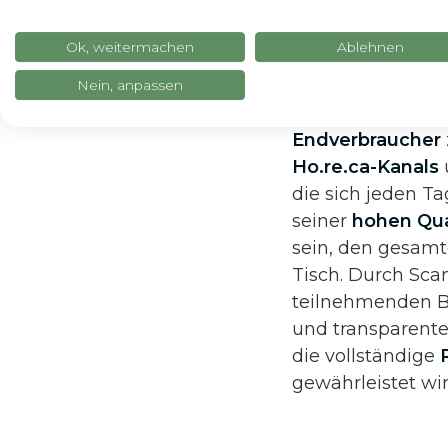
ermöglichen: Die
gesamten OIRZ-L
Ok, weitermachen
Ablehnen
zu modulieren
u
Nein, anpassen
Ein weiterer posi
Endverbraucher
Ho.re.ca-Kanals
die sich jeden T
seiner
hohen Qua
sein, den gesamt
Tisch. Durch Sc
teilnehmenden B
und transparente
die vollständige
R
gewährleistet wir