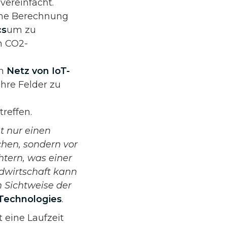
vereinfacht.
che Berechnung
cs
um zu
n CO2-
in
Netz von IoT-
 ihre Felder zu
reffen.
t nur einen
hen, sondern vor
htern, was einer
dwirtschaft kann
 Sichtweise der
Technologies
.
 eine Laufzeit