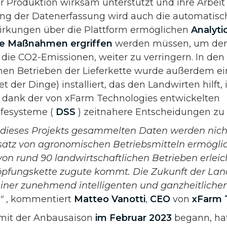
r Produktion wirksam unterstützt und ihre Arbeit 
ung der Datenerfassung wird auch die automatis
rkungen über die Plattform ermöglichen
Analyti
he Maßnahmen ergriffen
werden müssen, um de
 die CO2-Emissionen, weiter zu verringern. In den
chen Betrieben der Lieferkette wurde außerdem e
et der Dinge) installiert, das den Landwirten hilft,
dank der von xFarm Technologies entwickelten
lfesysteme (
DSS
) zeitnahere Entscheidungen zu t
dieses Projekts gesammelten Daten werden nich
atz von agronomischen Betriebsmitteln ermöglic
von rund 90 landwirtschaftlichen Betrieben erleic
pfungskette zugute kommt. Die Zukunft der Lan
einer zunehmend intelligenten und ganzheitlichen
n"
, kommentiert
Matteo Vanotti
,
CEO
von
xFarm 
 mit der Anbausaison
im Februar 2023
begann, hat