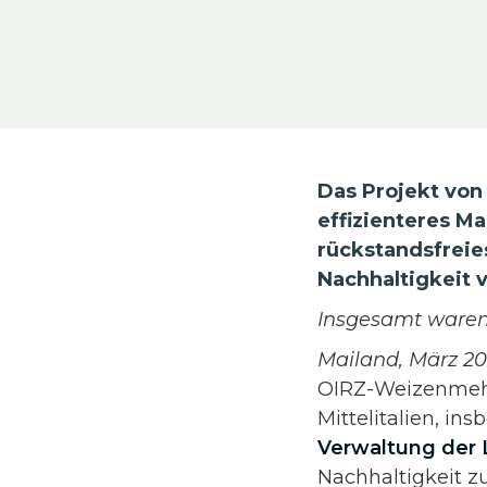
Das Projekt von 
effizienteres M
rückstandsfreie
Nachhaltigkeit 
Insgesamt waren e
Mailand, März 2
OIRZ-Weizenmehl 
Mittelitalien, in
Verwaltung der L
Nachhaltigkeit z