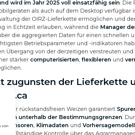
und wird im Jahr 2025 voll einsatzfähig sein
. Die
obilgeräten als auch auf dem Desktop verfügbar is
altung der OIRZ-Lieferkette ermöglichen und d
g in Echtzeit erlauben, während die
Manager der
über die aggregierten Daten für einen schnellen u
chtigsten Betriebsparameter und -indikatoren ha
en Übergang von der derzeitigen verstreuten und
ner stärker
computerisierten
,
flexibleren
und
ver
glichen.
kt zugunsten der Lieferkette 
.re.ca
ette für rückstandsfreien Weizen garantiert
Spure
mitteln unterhalb der Bestimmungsgrenzen
. Du
oT-Sensoren
,
Klimadaten
und
Vorhersagemodel
n von
die vollständige Kontrolle über das Agrarmanag