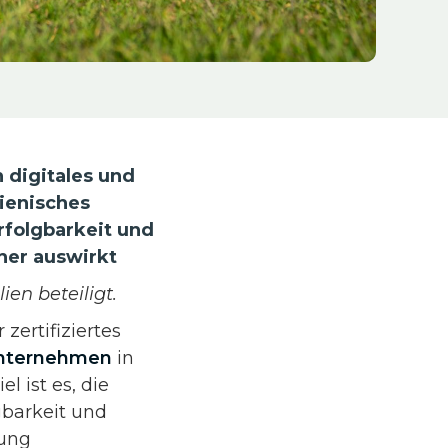
 digitales und
ienisches
rfolgbarkeit und
her auswirkt
en beteiligt.
 zertifiziertes
Unternehmen
in
el ist es, die
barkeit und
dung