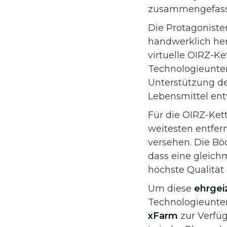
zusammengefass
Die Protagoniste
handwerklich her
virtuelle OIRZ-Ke
Technologieunte
Unterstützung de
Lebensmittel ent
Für die OIRZ-Ke
weitesten entfe
versehen. Die Bö
dass eine gleichm
höchste Qualität
Um diese
ehrgei
Technologieunte
xFarm
zur Verfüg