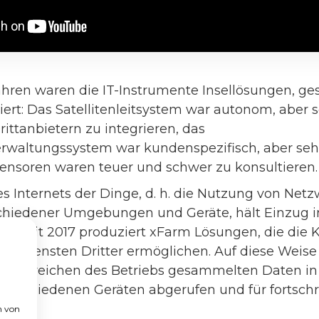
Jahren waren die IT-Instrumente Insellösungen, g
iert: Das Satellitenleitsystem war autonom, aber
ittanbietern zu integrieren, das
waltungssystem war kundenspezifisch, aber seh
nsoren waren teuer und schwer zu konsultieren.
es Internets der Dinge, d. h. die Nutzung von Net
chiedener Umgebungen und Geräte, hält Einzug i
und seit 2017 produziert xFarm Lösungen, die di
von Diensten Dritter ermöglichen. Auf diese Weise
en Bereichen des Betriebs gesammelten Daten in
verschiedenen Geräten abgerufen und für fortschri
zt.
n von