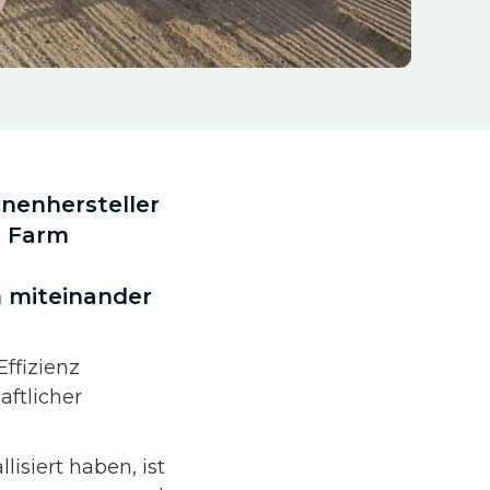
nenhersteller
F Farm
m miteinander
ffizienz
aftlicher
lisiert haben, ist