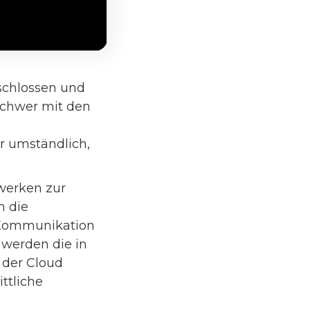
eschlossen und
 schwer mit den
r umständlich,
zwerken zur
n die
e Kommunikation
 werden die in
 der Cloud
ttliche