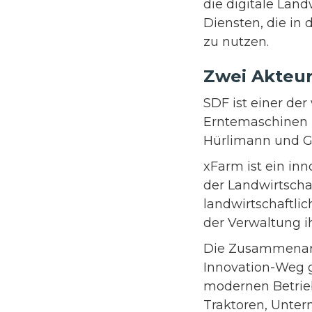
die digitale Land
Diensten, die in
zu nutzen.
Zwei Akteure
SDF ist einer de
Erntemaschinen 
Hürlimann und Gré
xFarm ist ein inn
der Landwirtschaf
landwirtschaftli
der Verwaltung 
Die Zusammenarb
Innovation-Weg g
modernen Betrieb
Traktoren, Unter