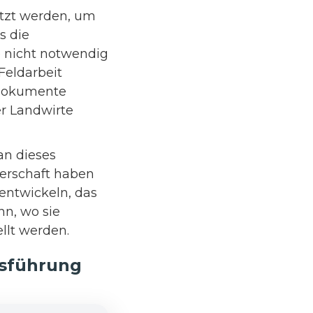
tzt werden, um
s die
 nicht notwendig
 Feldarbeit
 Dokumente
r Landwirte
an dieses
nerschaft haben
entwickeln, das
n, wo sie
llt werden.
bsführung