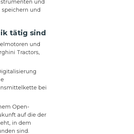
 Instrumenten und
u speichern und
k tätig sind
eselmotoren und
hini Tractors,
igitalisierung
ie
nsmittelkette bei
inem Open-
kunft auf die der
teht, in dem
nden sind.