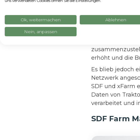
uns verwendeten Cookies öffnen Sie die Einstellungen.
Beispielsweise 
dem Landwirt Rat
Ok, weitermachen
Ablehnen
Ausbringung von 
Nein, anpassen
ist, und die Qual
können vom Sys
zusammenzustell
erhöht und die Bü
Es blieb jedoch e
Netzwerk angesch
SDF und xFarm e
Daten von Trakt
verarbeitet und
SDF Farm Ma