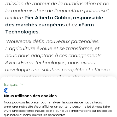
mission de moteur de la numérisation et de
la modernisation de l'agriculture polonaise",
déclare
Pier Alberto Gobbo, responsable
des marchés européens
chez
xFarm
Technologies.
"Nouveaux défis, nouveaux partenaires.
L'agriculture évolue et se transforme, et
nous nous adaptons à ces changements.
Avec xFarm Technologies, nous avons
développé une solution complète et efficace
qui permet aux agriculteurs de mieux gérer
leurs exploitations et de répondre aux
français
attentes de l'agriculture moderne. Nous
Nous utilisons des cookies
sommes prêts à relever les défis de l'avenir",
Nous pouvons les placer pour analyser les données de nos visiteurs,
déclare
Tomasz Żywiczka, directeur des
améliorer notre site Web, afficher un contenu personnalisé et vous faire
vivre une expérience inoubliable. Pour plus d'informations sur les cookies
ventes et du marketing
de
Krukowiak
.
que nous utilisons, ouvrez les paramètres.