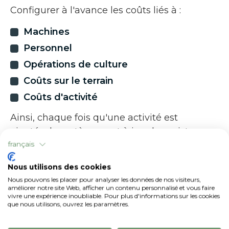
Configurer à l'avance les coûts liés à :
Machines
Personnel
Opérations de culture
Coûts sur le terrain
Coûts d'activité
Ainsi, chaque fois qu'une activité est
ajoutée, le système met à jour le registre
des coûts, assurant une gestion précise et
français
détaillée des coûts encourus par
Nous utilisons des cookies
l'exploitation.
Nous pouvons les placer pour analyser les données de nos visiteurs,
améliorer notre site Web, afficher un contenu personnalisé et vous faire
vivre une expérience inoubliable. Pour plus d'informations sur les cookies
que nous utilisons, ouvrez les paramètres.