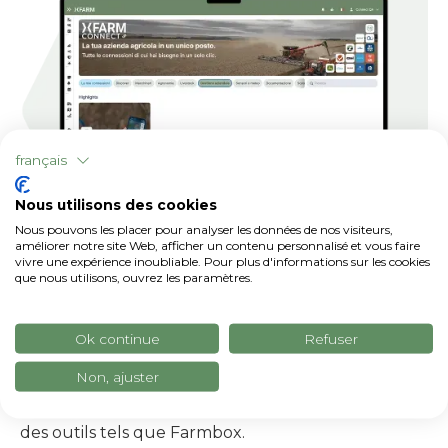
français
Nous utilisons des cookies
Nous pouvons les placer pour analyser les données de nos visiteurs,
améliorer notre site Web, afficher un contenu personnalisé et vous faire
vivre une expérience inoubliable. Pour plus d'informations sur les cookies
que nous utilisons, ouvrez les paramètres.
Gestion d'entreprise agricole
Intégrez xFarm logiciels de gestion d'exploitation à
xFarm pour synchroniser les données et les
Ok continue
Refuser
processus, réduire les tâches manuelles et
Non, ajuster
bénéficier d'une vision plus complète et intégrée
de votre exploitation agricole. Notamment grâce à
des outils tels que Farmbox.