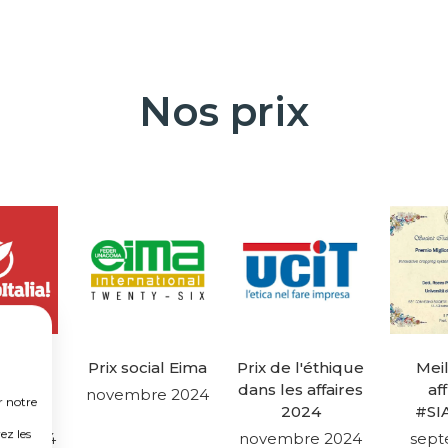
Nos prix
tup
Prix social Eima
Prix de l'éthique
Mei
nne de
dans les affaires
af
novembre 2024
r notre
née
2024
#SI
ez les
e 2024
novembre 2024
sep