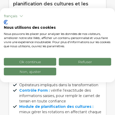
planification des cultures et les
rapports avancés, pour un carnet de
notes de terrain toujours à jour,
français
correct et conforme aux
Nous utilisons des cookies
certifications biologiques et aux
Nous pouvons les placer pour analyser les données de nos visiteurs,
certifications d'écart global.
améliorer notre site Web, afficher un contenu personnalisé et vous faire
Traitements phytosanitaires
vivre une expérience inoubliable. Pour plus d'informations sur les cookies
que nous utilisons, ouvrez les paramètres.
Traitement des semences
Fertilisation chimique et fertilisation
organique
Ok continue
Refuser
Irrigation et fertigation
Rotation des cultures
Non, ajuster
Machines agricoles utilisées pour la
transformation
Opérateurs impliqués dans la transformation
Contrôle Form :
vérifie l'exactitude des
informations saisies, pour remplir le carnet de
terrain en toute confiance
Module de planification des cultures :
mieux gérer les rotations en affectant chaque