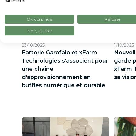
paramètres.
Ok continue
Refuser
Non, ajuster
23/10/2025
1/10/2025
Fattorie Garofalo et xFarm
Nouvell
Technologies s'associent pour
garde p
une chaîne
xFarm 
d'approvisionnement en
sa visi
buffles numérique et durable