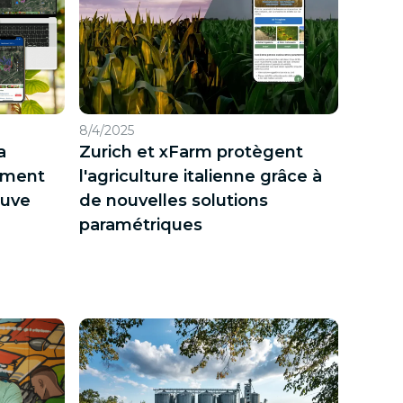
8/4/2025
a
Zurich et xFarm protègent
ement
l'agriculture italienne grâce à
euve
de nouvelles solutions
paramétriques