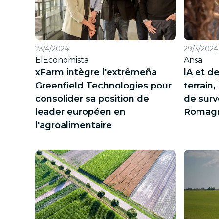
23/4/2024
29/3/2024
ElEconomista
Ansa
xFarm intègre l'extrêmeña
lA et d
Greenfield Technologies pour
terrain,
consolider sa position de
de surv
leader européen en
Romag
l'agroalimentaire