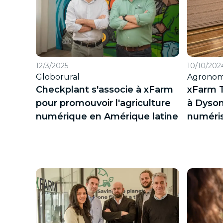
12/3/2025
10/10/202
Globorural
Agronome
Checkplant s'associe à xFarm
xFarm T
pour promouvoir l'agriculture
à Dyso
numérique en Amérique latine
numéris