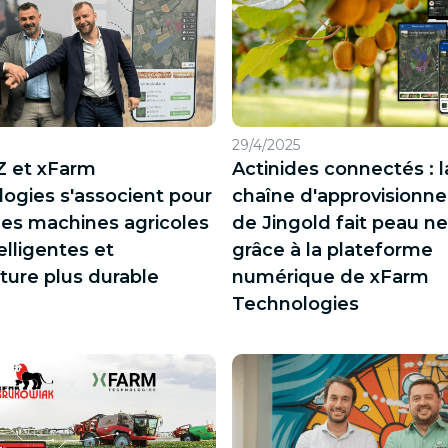
29/4/2025
 et xFarm
Actinides connectés : l
ogies s'associent pour
chaîne d'approvisionn
les machines agricoles
de Jingold fait peau n
elligentes et
grâce à la plateforme
lture plus durable
numérique de xFarm
Technologies