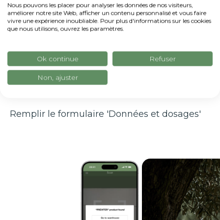
Nous pouvons les placer pour analyser les données de nos visiteurs,
phytosanitaire, y compris :
améliorer notre site Web, afficher un contenu personnalisé et vous faire
vivre une expérience inoubliable. Pour plus d'informations sur les cookies
Spectre d'action
que nous utilisons, ouvrez les paramètres.
Date et délai d'inscription
Cultures cibles
Ok continue
Refuser
Fiches de données de sécurité
Non, ajuster
Fiche technique
Remplir le formulaire 'Données et dosages'