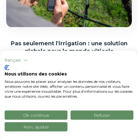
Pas seulement l'irrigation : une solution
globale pour le monde viticole
français
xFarm
est une
plateforme complète
qui
permet de coordonner tous les aspects de
Nous utilisons des cookies
l'exploitation agricole dans un seul espace
Nous pouvons les placer pour analyser les données de nos visiteurs,
numérique : de la gestion à la défense, en
améliorer notre site Web, afficher un contenu personnalisé et vous faire
vivre une expérience inoubliable. Pour plus d'informations sur les cookies
passant par l'utilisation d'intrants, y compris
que nous utilisons, ouvrez les paramètres.
l'eau. De nombreuses exploitations viticoles
l'ont choisie, compte tenu de la
large
Ok continue
Refuser
gamme de services dédiés à la vigne
,
Non, ajuster
notamment pour la
défense contre les
maladies et les insectes phytophages
, les