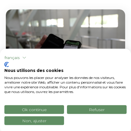
français
Nous utilisons des cookies
Nous pouvons les placer pour analyser les données de nos visiteurs,
améliorer notre site Web, afficher un contenu personnalisé et vous faire
vivre une expérience inoubliable. Pour plus d'informations sur les cookies
PROJETS FUTURS
que nous utilisons, ouvrez les paramètres.
En tant que technicien pour plusieurs
entreprises, j'aimerais rassembler plusieurs
Ok continue
Refuser
appareils dans chaque entreprise, afin de
Non, ajuster
numériser à 100 % le suivi de la pyrale, mais