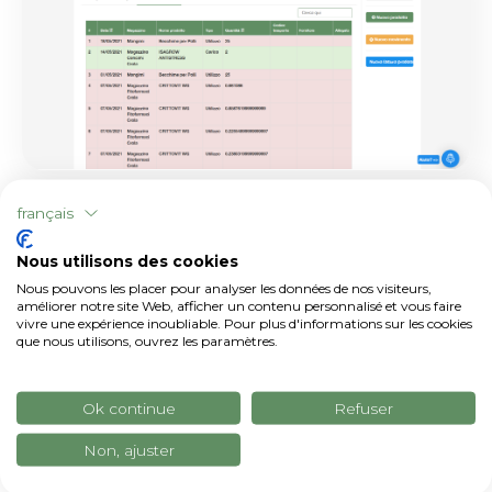
français
TÉLÉMÉTRIE
Nous utilisons des cookies
Nous avons récemment installé la télémétrie
Nous pouvons les placer pour analyser les données de nos visiteurs,
sur nos véhicules, ce qui nous permet de
améliorer notre site Web, afficher un contenu personnalisé et vous faire
visualiser toutes les données télémétriques
vivre une expérience inoubliable. Pour plus d'informations sur les cookies
que nous utilisons, ouvrez les paramètres.
des tracteurs et, toujours grâce aux capteurs,
de compiler automatiquement le journal
Ok continue
Refuser
d'activité. Ces dispositifs nous ont permis de
comprendre non seulement où se
Non, ajuster
concentrent les efforts de l'entreprise, mais