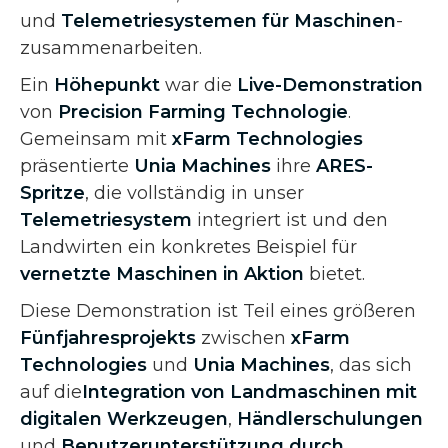
und
Telemetriesystemen für Maschinen
-
zusammenarbeiten.
Ein
Höhepunkt
war die
Live-Demonstration
von
Precision Farming Technologie
.
Gemeinsam mit
xFarm Technologies
präsentierte
Unia Machines
ihre
ARES-
Spritze
, die vollständig in unser
Telemetriesystem
integriert ist und den
Landwirten ein konkretes Beispiel für
vernetzte Maschinen in Aktion
bietet.
Diese Demonstration ist Teil eines größeren
Fünfjahresprojekts
zwischen
xFarm
Technologies
und
Unia Machines
, das sich
auf die
Integration von Landmaschinen mit
digitalen Werkzeugen
,
Händlerschulungen
und
Benutzerunterstützung durch