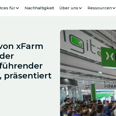
ices für
Nachhaltigkeit
Über uns
Ressourcen
 von xFarm
 der
 führender
 präsentiert