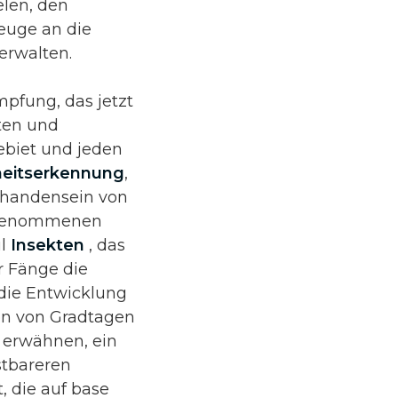
elen, den
euge an die
erwalten.
pfung, das jetzt
ten und
ebiet und jeden
heitserkennung
,
orhandensein von
ufgenommenen
ul
Insekten
, das
r Fänge die
die Entwicklung
on von Gradtagen
 erwähnen, ein
stbareren
 die auf base