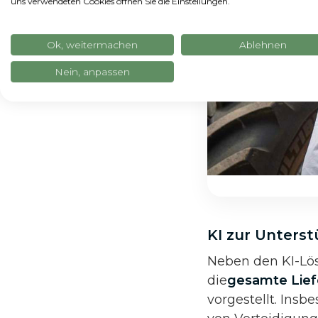
uns verwendeten Cookies öffnen Sie die Einstellungen.
Ok, weitermachen
Ablehnen
Nein, anpassen
KI zur Unterst
Neben den KI-Lös
die
gesamte Lief
vorgestellt. Insb