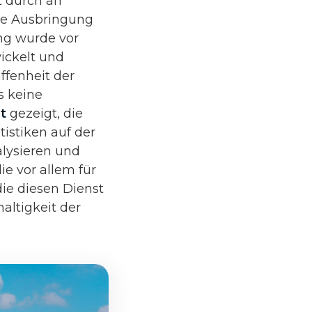
t durch an
ble Ausbringung
ng wurde vor
ickelt und
ffenheit der
s keine
nt
gezeigt, die
istiken auf der
lysieren und
ie vor allem für
 die diesen Dienst
altigkeit der