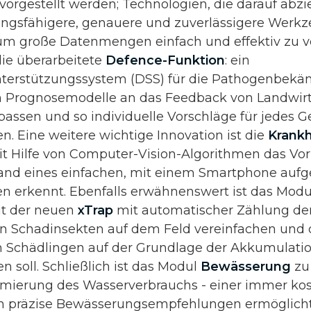
vorgestellt werden; Technologien, die darauf abzi
ungsfähigere, genauere und zuverlässigere Werkz
um große Datenmengen einfach und effektiv zu v
die überarbeitete
Defence-Funktion
: ein
terstützungssystem (DSS) für die Pathogenbekäm
um Prognosemodelle an das Feedback von Landwir
assen und so individuelle Vorschläge für jedes G
n. Eine weitere wichtige Innovation ist die
Krank
it Hilfe von Computer-Vision-Algorithmen das V
and eines einfachen, mit einem Smartphone a
en erkennt. Ebenfalls erwähnenswert ist das Mod
it der neuen
xTrap
mit automatischer Zählung de
 Schadinsekten auf dem Feld vereinfachen und 
 Schädlingen auf der Grundlage der Akkumulati
 soll. Schließlich ist das Modul
Bewässerung
zu
imierung des Wasserverbrauchs - einer immer ko
h präzise Bewässerungsempfehlungen ermöglicht,