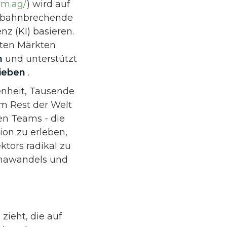
arm.ag/
) wird auf
, bahnbrechende
nz (KI) basieren.
sten Märkten
n
und unterstützt
rieben
.
enheit, Tausende
m Rest der Welt
en Teams - die
ion zu erleben,
tors radikal zu
imawandels und
zieht, die auf