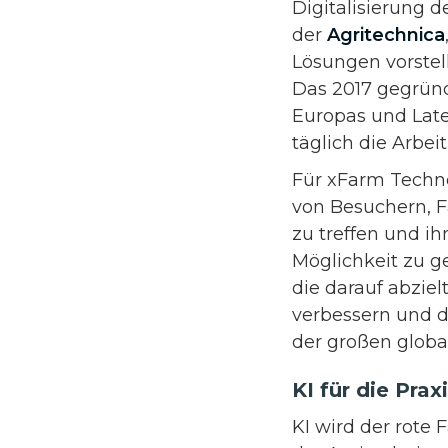
Digitalisierung 
der
Agritechnica
Lösungen vorstell
Das 2017 gegrün
Europas und Late
täglich die Arbei
Für xFarm Techno
von Besuchern, 
zu treffen und i
Möglichkeit zu g
die darauf abzielt
verbessern und 
der großen glob
KI für die Pra
KI wird der rote 