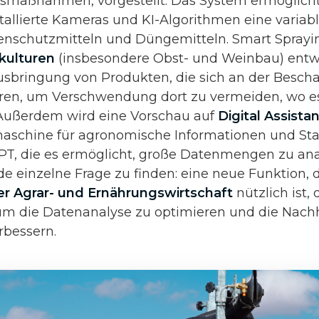
gsmaßnahmen, vorgestellt. Das System ermöglich
tallierte Kameras und KI-Algorithmen eine varia
enschutzmitteln und Düngemitteln. Smart Sprayi
kulturen
(insbesondere Obst- und Weinbau) entw
usbringung von Produkten, die sich an der Bescha
eren, um Verschwendung dort zu vermeiden, wo e
 Außerdem wird eine Vorschau auf
Digital Assista
aschine für agronomische Informationen und Stat
T, die es ermöglicht, große Datenmengen zu ana
e einzelne Frage zu finden: eine neue Funktion, d
 Agrar- und Ernährungswirtschaft
nützlich ist,
m die Datenanalyse zu optimieren und die Nachh
rbessern.