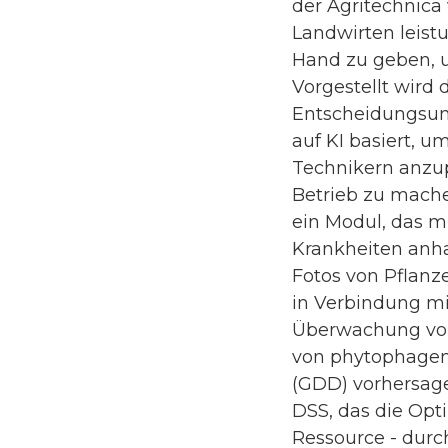
der Agritechnica 
Landwirten leist
Hand zu geben, 
Vorgestellt wird 
Entscheidungsun
auf KI basiert, 
Technikern anzup
Betrieb zu mache
ein Modul, das m
Krankheiten anh
Fotos von Pflanz
in Verbindung m
Überwachung von
von phytophagen
(GDD) vorhersagen
DSS, das die Opt
Ressource - durc