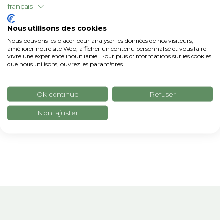
développement rural correspondant de la
français
province autonome de Trente
Nous utilisons des cookies
Liens utiles :
Nous pouvons les placer pour analyser les données de nos visiteurs,
améliorer notre site Web, afficher un contenu personnalisé et vous faire
https://www.provincia.tn.it/Servizi/SRG01-
vivre une expérience inoubliable. Pour plus d'informations sur les cookies
que nous utilisons, ouvrez les paramètres.
Bando-2024-per-il-sostegno-ai-gruppi-
operativi-del-PEI-AGRI
Ok continue
Refuser
https://www.innovarurale.it/it/pei-agri/gruppi-
operativi/bancadati-go-pei/sviluppo-di-un-
Non, ajuster
progetto-di-frutticoltura-trentina