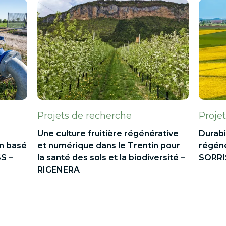
Projets de recherche
Proje
Une culture fruitière régénérative
Durabi
on basé
et numérique dans le Trentin pour
régénér
SS –
la santé des sols et la biodiversité –
SORR
RIGENERA