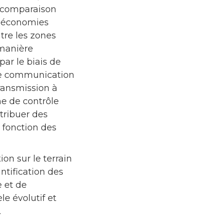
a comparaison
ux économies
ntre les zones
 manière
par le biais de
 de communication
ransmission à
me de contrôle
tribuer des
n fonction des
ion sur le terrain
antification des
e et de
le évolutif et
.