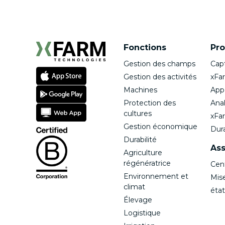
Fonctions
Pro
Gestion des champs
Cap
Gestion des activités
xFa
Machines
App
Protection des
Anal
cultures
xFa
Gestion économique
Dura
Durabilité
Ass
Agriculture
régénératrice
Cen
Environnement et
Mise
climat
état
Élevage
Logistique