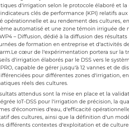
iques d'irrigation selon le protocole élaboré et l
 d'indicateurs clés de performance (KPI) relatifs a
cité opérationnelle et au rendement des cultures, e
stème automatisé et une zone témoin irriguée de
v)WP4 – Diffusion, dédié à la diffusion des résultats 
ournées de formation en entreprise et d'activités
arm.Le cœur de l'expérimentation portera sur la t
eils d'irrigation élaborés par le DSS vers le systè
PRO, capable de gérer jusqu'à 12 vannes et de dis
ifférenciées pour différentes zones d'irrigation, e
tiques réels des cultures.
ultats attendus sont la mise en place et la validat
égrée IoT-DSS pour l'irrigation de précision, la qu
es d'économies d'eau, d'efficacité opérationnell
tif des cultures, ainsi que la définition d'un modè
s différents contextes d'exploitation et de culture