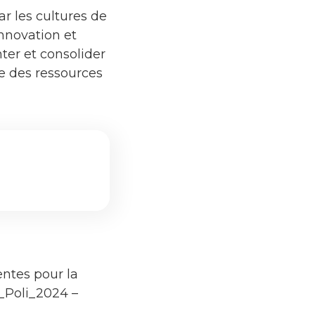
r les cultures de
innovation et
nter et consolider
le des ressources
entes pour la
s_Poli_2024 –