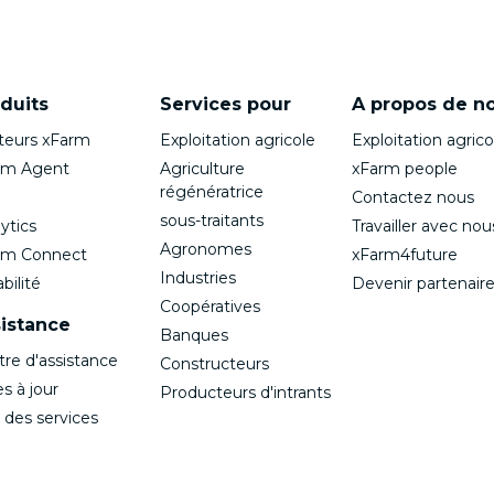
duits
Services pour
A propos de n
teurs xFarm
Exploitation agricole
Exploitation agrico
rm Agent
Agriculture
xFarm people
régénératrice
Contactez nous
sous-traitants
ytics
Travailler avec nou
Agronomes
rm Connect
xFarm4future
Industries
bilité
Devenir partenair
Coopératives
istance
Banques
tre d'assistance
Constructeurs
s à jour
Producteurs d'intrants
 des services