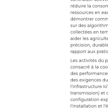
réduire la consom
ressources en ea
démontrer commen
sur des algorithm
collectées en te
aider les agricult
précision, durab
rapport aux prati
Les activités du p
consacré à la coo
des performances 
des exigences du 
l'infrastructure I
transmission) et 
configuration exp
l'installation e