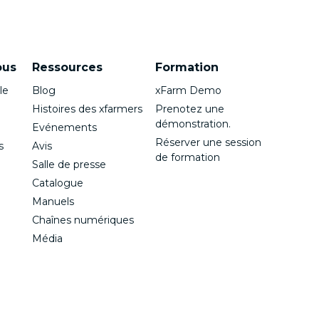
ous
Ressources
Formation
le
Blog
xFarm Demo
Histoires des xfarmers
Prenotez une
démonstration.
Evénements
Réserver une session
s
Avis
de formation
Salle de presse
e
Catalogue
Manuels
Chaînes numériques
Média