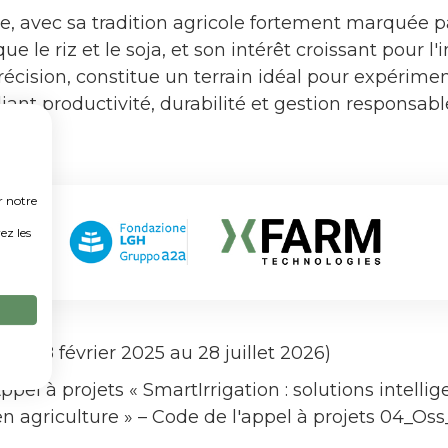
e, avec sa tradition agricole fortement marquée pa
e le riz et le soja, et son intérêt croissant pour l'
précision, constitue un terrain idéal pour expérime
iant productivité, durabilité et gestion responsab
r notre
ez les
du 28 février 2025 au 28 juillet 2026)
ppel à projets « SmartIrrigation : solutions intellig
en agriculture » – Code de l'appel à projets 04_Os