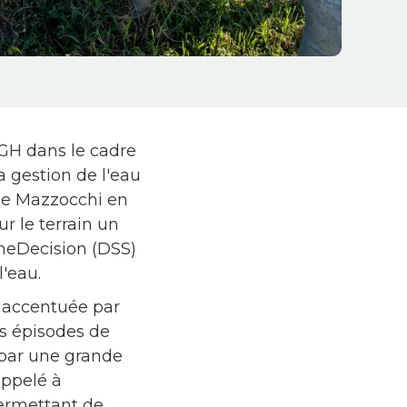
GH dans le cadre
la gestion de l'eau
cole Mazzocchi en
ur le terrain un
èmeDecision (DSS)
l'eau.
, accentuée par
es épisodes de
 par une grande
appelé à
ermettant de