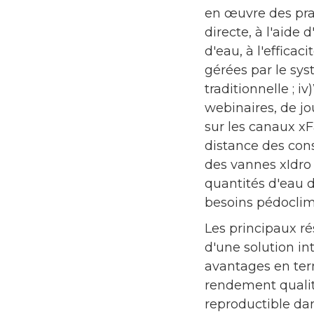
en œuvre des prat
directe, à l'aide
d'eau, à l'effica
gérées par le sy
traditionnelle ; i
webinaires, de j
sur les canaux xF
distance des cons
des vannes xIdro 
quantités d'eau d
besoins pédoclima
Les principaux rés
d'une solution int
avantages en term
rendement qualita
reproductible dan