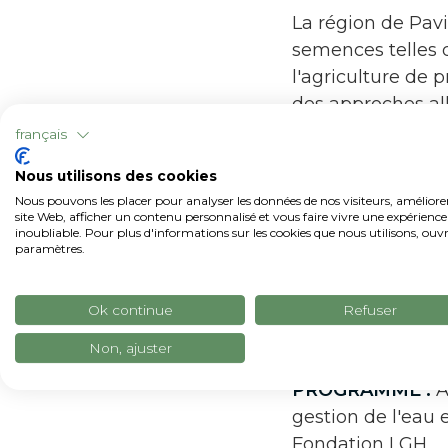
La région de Pavi
semences telles qu
l'agriculture de 
des approches all
en eau.
français
Nous utilisons des cookies
Nous pouvons les placer pour analyser les données de nos visiteurs, améliore
site Web, afficher un contenu personnalisé et vous faire vivre une expérience
inoubliable. Pour plus d'informations sur les cookies que nous utilisons, ouvr
paramètres.
Ok continue
Refuser
Non, ajuster
DURÉE :
18 mois (
PROGRAMME :
A
gestion de l'eau 
Fondation LGH