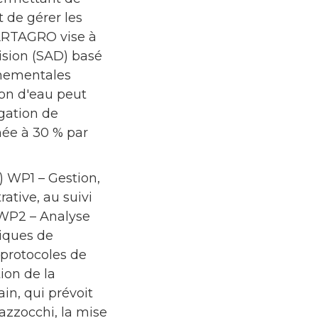
t de gérer les
MARTAGRO vise à
ision (SAD) basé
onnementales
ion d'eau peut
igation de
mée à 30 % par
i) WP1 – Gestion,
ative, au suivi
 WP2 – Analyse
giques de
, protocoles de
ion de la
in, qui prévoit
azzocchi, la mise