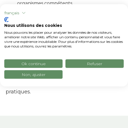
organismes compétents
Accélérer les
processus d'
aide
nationaux et
français
de l'UE
Nous utilisons des cookies
xFarmEn tant que , nous faisons tout notre
Nous pouvons les placer pour analyser les données de nos visiteurs,
possible pour être
toujours aux côtés des
améliorer notre site Web, afficher un contenu personnalisé et vous faire
vivre une expérience inoubliable. Pour plus d'informations sur les cookies
agriculteurs
et leur donner un coup de main
que nous utilisons, ouvrez les paramètres.
dans ce processus de transition qui peut être
difficile pour certains. Nous nous efforçons de
Ok continue
Refuser
rendre ces opérations bureaucratiques
Non, ajuster
simples et abordables pour tous en
créant
des
documents d'information
utiles et
pratiques.